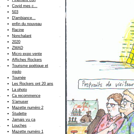
Covid mes c...
503
D'ambiance...
enfin du nouveau
Racine
Nonchalant
2020
ZMAD
Micro expo vente
Affiches Rockers
Tourisme poétique et
rigolo
Tournée
Les Rockers ont 20 ans
La photo
Ca recommence
S'amuser
Mazette numéro 2
Studette
Jamais vu ça
Louches
Mazette numéro 1