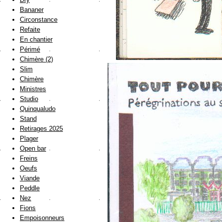
Bananer
Circonstance
Refaite
En chantier
Périmé
Chimère (2)
Slim
Chimère
Ministres
Studio
Quinqualudo
Stand
Retirages 2025
Plager
Open bar
Freins
Oeufs
Viande
Peddle
Nez
Fions
Empoisonneurs