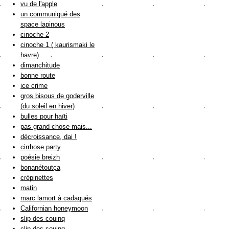
vu de l'apple
un communiqué des
space lapinous
cinoche 2
cinoche 1 ( kaurismaki le
havre)
dimanchitude
bonne route
ice crime
gros bisous de goderville
(du soleil en hiver)
bulles pour haïti
pas grand chose mais...
décroissance, dai !
cirrhose party
poésie breizh
bonanétoutça
crépinettes
matin
marc lamort à cadaqués
Californian honeymoon
slip des couinq
clip des souinq