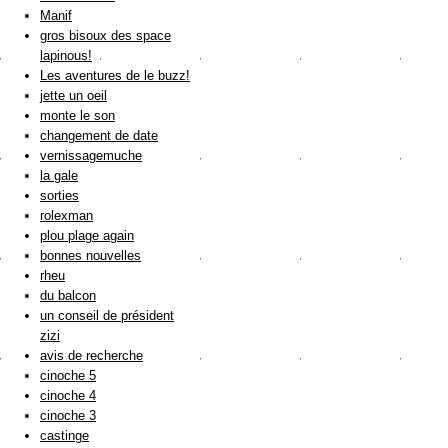
Manif
gros bisoux des space
lapinous!
Les aventures de le buzz!
jette un oeil
monte le son
changement de date
vernissagemuche
la gale
sorties
rolexman
plou plage again
bonnes nouvelles
rheu
du balcon
un conseil de président
zizi
avis de recherche
cinoche 5
cinoche 4
cinoche 3
castinge