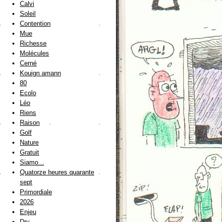
Calvi
Soleil
Contention
Mue
Richesse
Molécules
Cerné
Kouign amann
80
Ecolo
Léo
Riens
Raison
Golf
Nature
Gratuit
Siamo...
Quatorze heures quarante
sept
Primordiale
2026
Enjeu
Dry