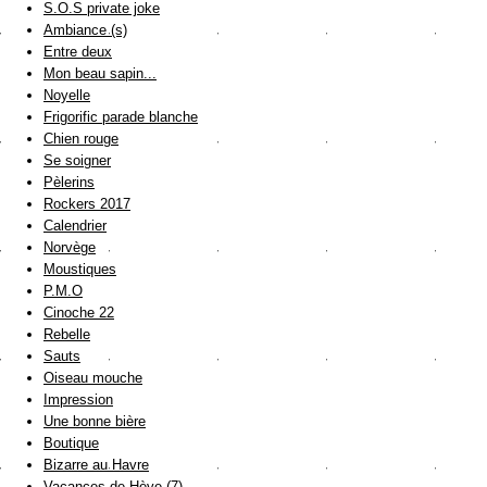
S.O.S private joke
Ambiance (s)
Entre deux
Mon beau sapin...
Noyelle
Frigorific parade blanche
Chien rouge
Se soigner
Pèlerins
Rockers 2017
Calendrier
Norvège
Moustiques
P.M.O
Cinoche 22
Rebelle
Sauts
Oiseau mouche
Impression
Une bonne bière
Boutique
Bizarre au Havre
Vacances de Hève (7)