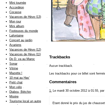
Mini tournée
Accordéon
Cocasse
Vacances de Hève (13)
Mon jour
Mini album
Footeuses du monde
Lafontaine
Concert au jardin
Acariens
Vacances de Hève (12)
Vacances de Hève (11)
Trackbacks
Do D. va au Maroc
Sonar
Aucun trackback.
Vitrine
Mazette !
Les trackbacks pour ce billet sont fermé
10 mai au Hav'
Commentaires
Petit chat
Mon vélo
1.
Le mardi 30 octobre 2012 à 01:55, pa
Diabou, Bétchin
Misère
Tourisme local un autre
Etant donné le prix du jus de chausset