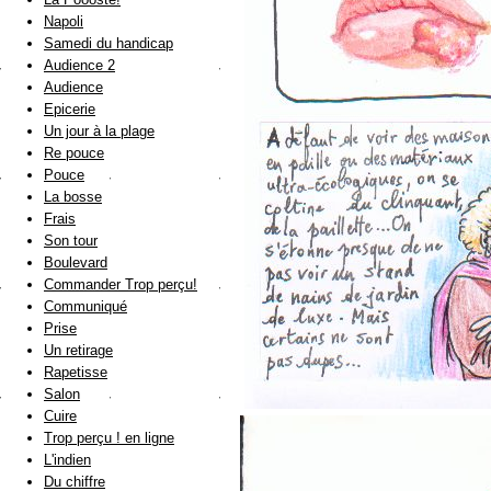
Napoli
Samedi du handicap
Audience 2
Audience
Epicerie
Un jour à la plage
Re pouce
Pouce
La bosse
Frais
Son tour
Boulevard
Commander Trop perçu!
Communiqué
Prise
Un retirage
Rapetisse
Salon
Cuire
Trop perçu ! en ligne
L'indien
Du chiffre