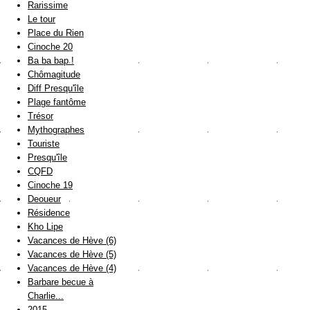
Rarissime
Le tour
Place du Rien
Cinoche 20
Ba ba bap !
Chômagitude
Diff Presqu'île
Plage fantôme
Trésor
Mythographes
Touriste
Presqu'île
CQFD
Cinoche 19
Deoueur
Résidence
Kho Lipe
Vacances de Hève (6)
Vacances de Hève (5)
Vacances de Hève (4)
Barbare becue à
Charlie...
2015