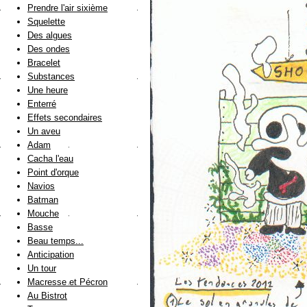
Prendre l'air sixième
Squelette
Des algues
Des ondes
Bracelet
Substances
Une heure
Enterré
Effets secondaires
Un aveu
Adam
Cacha l'eau
Point d'orque
Navios
Batman
Mouche
Basse
Beau temps...
Anticipation
Un tour
Macresse et Pécron
Au Bistrot