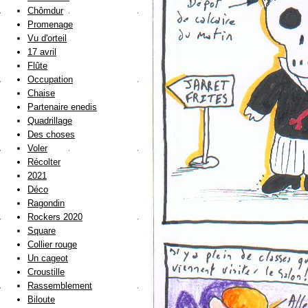
Chômdur
Promenage
Vu d'orteil
17 avril
Flûte
Occupation
Chaise
Partenaire enedis
Quadrillage
Des choses
Voler
Récolter
2021
Déco
Ragondin
Rockers 2020
Square
Collier rouge
Un cageot
Croustille
Rassemblement
Biloute