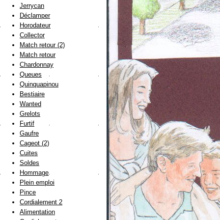
Jerrycan
Déclamper
Horodateur
Collector
Match retour (2)
Match retour
Chardonnay
Queues
Quinquapinou
Bestiaire
Wanted
Grelots
Furtif
Gaufre
Cageot (2)
Cuites
Soldes
Hommage
Plein emploi
Pince
Cordialement 2
Alimentation