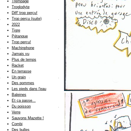
Trempage
Troglodyte
Diff' trop perçu!
Trop perçu (suite)
2022
Tigre
Pétanque
Trop perçu!
Machinphone
Jamais vu
Plus de temps
Racket
En terrasse
Un grain
Des pommes
Les pieds dans l'eau
Baleines
Et ça passe...
Du poisson
Verre
Sauvons Mazette !
Combi
Des bulles