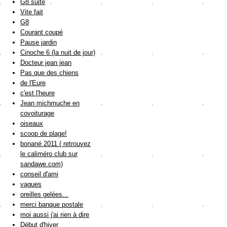
G8 suite
Vite fait
G8
Courant coupé
Pause jardin
Cinoche 6 (la nuit de jour)
Docteur jean jean
Pas que des chiens
de l'Eure
c'est l'heure
Jean michmuche en
covoiturage
oiseaux
scoop de plage!
bonané 2011 ( retrouvez
le caliméro club sur
sandawe.com)
conseil d'ami
vagues
oreilles gelées...
merci banque postale
moi aussi j'ai rien à dire
Début d'hiver