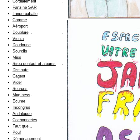
Cordialement
Fanzine SAR
Lance baballe
Gomme
Aéroport
Doublure
Vienla
Doudoune
Sourcils
Miss
Sirou contact et albums
Dissoute
Cageot
Vider
Sources
Mag-ness
Ecume
Incongrus
Andalouse
Cochonneries
Faut que...
Pouf
Déménagement