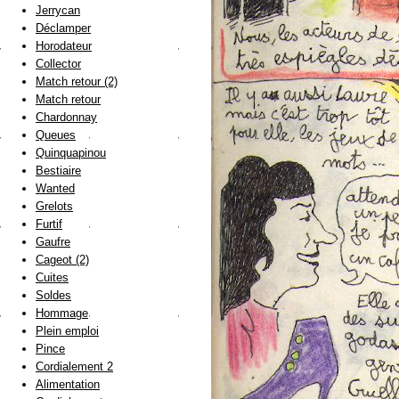
Jerrycan
Déclamper
Horodateur
Collector
Match retour (2)
Match retour
Chardonnay
Queues
Quinquapinou
Bestiaire
Wanted
Grelots
Furtif
Gaufre
Cageot (2)
Cuites
Soldes
Hommage
Plein emploi
Pince
Cordialement 2
Alimentation