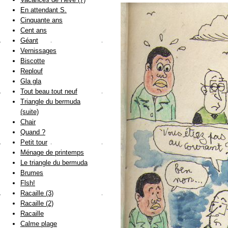
En attendant S.
Cinquante ans
Cent ans
Géant
Vernissages
Biscotte
Replouf
Gla gla
Tout beau tout neuf
Triangle du bermuda
(suite)
Chair
Quand ?
Petit tour
Ménage de printemps
Le triangle du bermuda
Brumes
Flsh!
Racaille (3)
Racaille (2)
Racaille
Calme plage