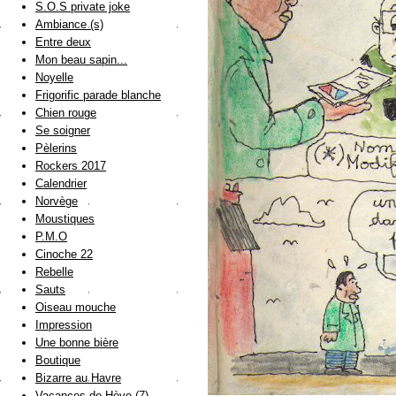
S.O.S private joke
Ambiance (s)
Entre deux
Mon beau sapin...
Noyelle
Frigorific parade blanche
Chien rouge
Se soigner
Pèlerins
Rockers 2017
Calendrier
Norvège
Moustiques
P.M.O
Cinoche 22
Rebelle
Sauts
Oiseau mouche
Impression
Une bonne bière
Boutique
Bizarre au Havre
Vacances de Hève (7)