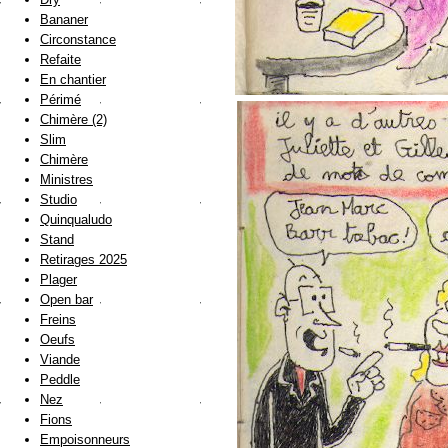
Bananer
Circonstance
Refaite
En chantier
Périmé
Chimère (2)
Slim
Chimère
Ministres
Studio
Quinqualudo
Stand
Retirages 2025
Plager
Open bar
Freins
Oeufs
Viande
Peddle
Nez
Fions
Empoisonneurs