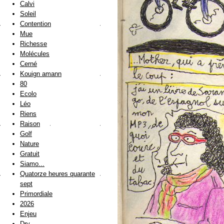
Calvi
Soleil
Contention
Mue
Richesse
Molécules
Cerné
Kouign amann
80
Ecolo
Léo
Riens
Raison
Golf
Nature
Gratuit
Siamo...
Quatorze heures quarante
sept
Primordiale
2026
Enjeu
Dry