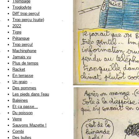
Trempage
Troglodyte
Diff' trop perçu!
Trop perçu (suite)
2022
Tigre
Pétanque
Trop perçu!
Machinphone
Jamais vu
Plus de temps
Racket
En terrasse
Un grain
Des pommes
Les pieds dans l'eau
Baleines
Et ça passe...
Du poisson
Verre
Sauvons Mazette !
Combi
Des bulles