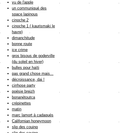
vu de l'apple
un communiqué des
space lapinous
cinoche 2
cinoche 1 ( kaurismaki le
havre)
dimanchitude
bonne route
ice crime
gros bisous de goderville
(du soleil en hiver)
bulles pour haïti
pas grand chose mais...
décroissance, dai !
cirrhose party
poésie breizh
bonanétoutça
crépinettes
matin
marc lamort à cadaqués
Californian honeymoon
slip des couinq
clip des souinq