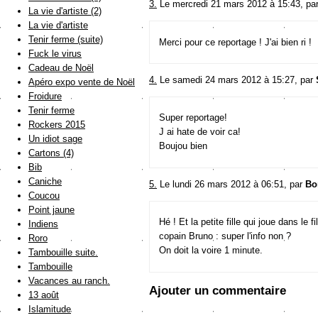
3.
Le mercredi 21 mars 2012 à 15:43, pa
La vie d'artiste (2)
La vie d'artiste
Tenir ferme (suite)
Merci pour ce reportage ! J'ai bien ri !
Fuck le virus
Cadeau de Noël
4.
Le samedi 24 mars 2012 à 15:27, par
Apéro expo vente de Noël
Froidure
Tenir ferme
Super reportage!
Rockers 2015
J ai hate de voir ca!
Un idiot sage
Boujou bien
Cartons (4)
Bib
Caniche
5.
Le lundi 26 mars 2012 à 06:51, par
Bo
Coucou
Point jaune
Hé ! Et la petite fille qui joue dans le fi
Indiens
copain Bruno : super l'info non ?
Roro
On doit la voire 1 minute.
Tambouille suite.
Tambouille
Vacances au ranch.
Ajouter un commentaire
13 août
Islamitude