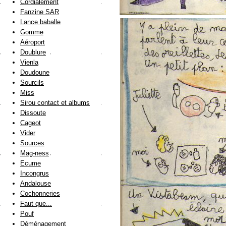
Cordialement
Fanzine SAR
Lance baballe
Gomme
Aéroport
Doublure
Vienla
Doudoune
Sourcils
Miss
Sirou contact et albums
Dissoute
Cageot
Vider
Sources
Mag-ness
Ecume
Incongrus
Andalouse
Cochonneries
Faut que...
Pouf
Déménagement