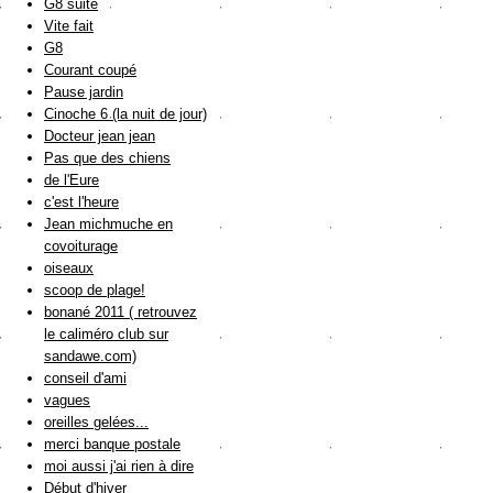
G8 suite
Vite fait
G8
Courant coupé
Pause jardin
Cinoche 6 (la nuit de jour)
Docteur jean jean
Pas que des chiens
de l'Eure
c'est l'heure
Jean michmuche en
covoiturage
oiseaux
scoop de plage!
bonané 2011 ( retrouvez
le caliméro club sur
sandawe.com)
conseil d'ami
vagues
oreilles gelées...
merci banque postale
moi aussi j'ai rien à dire
Début d'hiver