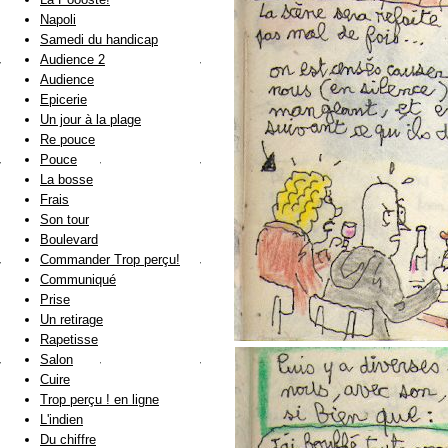
Napoli
Samedi du handicap
Audience 2
Audience
Epicerie
Un jour à la plage
Re pouce
Pouce
La bosse
Frais
Son tour
Boulevard
Commander Trop perçu!
Communiqué
Prise
Un retirage
Rapetisse
Salon
Cuire
Trop perçu ! en ligne
L'indien
Du chiffre