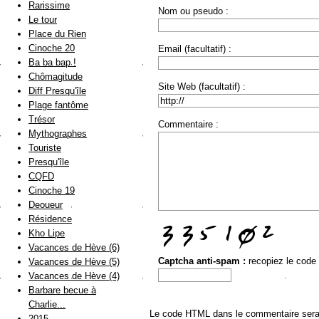
Rarissime
Nom ou pseudo :
Le tour
Place du Rien
Cinoche 20
Email (facultatif) :
Ba ba bap !
Chômagitude
Site Web (facultatif) :
Diff Presqu'île
Plage fantôme
Trésor
Commentaire :
Mythographes
Touriste
Presqu'île
CQFD
Cinoche 19
Deoueur
Résidence
Kho Lipe
Vacances de Hève (6)
Captcha anti-spam :
recopiez le code
Vacances de Hève (5)
Vacances de Hève (4)
Barbare becue à
Charlie...
Le code HTML dans le commentaire sera a
2015