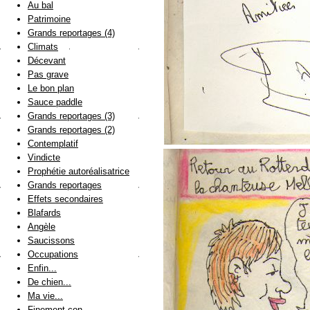
Au bal
Patrimoine
Grands reportages (4)
Climats
Décevant
Pas grave
Le bon plan
Sauce paddle
Grands reportages (3)
Grands reportages (2)
Contemplatif
Vindicte
Prophétie autoréalisatrice
Grands reportages
Effets secondaires
Blafards
Angèle
Saucissons
Occupations
Enfin...
De chien...
Ma vie...
Finement con