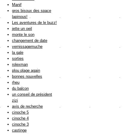
Manif
gros bisoux des space
lapinous!
Les aventures de le buzz!
jette un oeil
monte le son
changement de date
vernissagemuche
la gale
sorties
rolexman
plou plage again
bonnes nouvelles
rheu
du balcon
un conseil de président
zizi
avis de recherche
cinoche 5
cinoche 4
cinoche 3
castinge