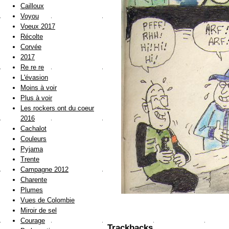
Cailloux
Voyou
Voeux 2017
Récolte
Corvée
2017
Re re re
L'évasion
Moins à voir
Plus à voir
Les rockers ont du coeur
2016
Cachalot
Couleurs
Pyjama
Trente
Campagne 2012
Charente
Plumes
Vues de Colombie
Miroir de sel
Courage
Trackbacks