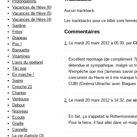
Prolongations
Vacances de Hève (6)
Aucun trackback.
Vacances de Hève (5)
Vacances de Hève (4)
Les trackbacks pour ce billet sont fermé
Sardine
Commentaires
Frites
Drapeau
1.
Le mardi 20 mars 2012 à 05:30, par
C
Poc !
Barquette
Vitamines
Excellent reportage (de complément ?),
L'avis du goéland
détendue et sympathique, malgré un trav
Tiki pop
N'empêche que moi j'aimerais savoir pou
En marche !
concurrent du Havre et il me manque la 
Swing
CUBI (Cinéma Ultrachic avec Blagues In
Cinoche 21
Chanter
Ventouse
2.
Le mardi 20 mars 2012 à 14:32, par
si
Debout
Nouveau
En fait, ça s'appelait le Rottermonsieur
Ecoute
Pour la farce, il faut aller dans un mag
Graille
Cannelle
La vie d'artiste (3)