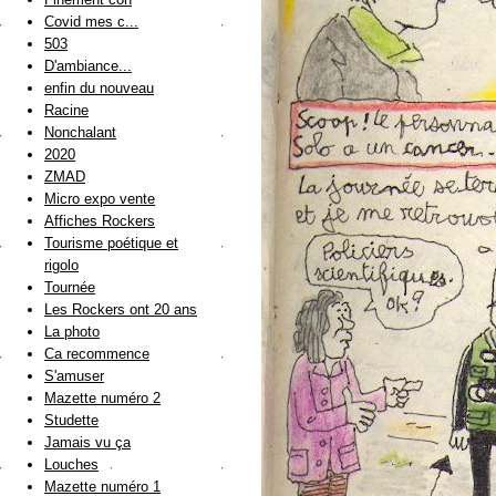
Covid mes c...
503
D'ambiance...
enfin du nouveau
Racine
Nonchalant
2020
ZMAD
Micro expo vente
Affiches Rockers
Tourisme poétique et
rigolo
Tournée
Les Rockers ont 20 ans
La photo
Ca recommence
S'amuser
Mazette numéro 2
Studette
Jamais vu ça
Louches
Mazette numéro 1