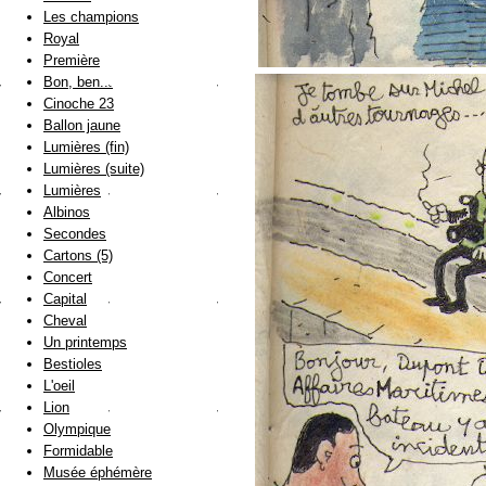
Les champions
Royal
Première
Bon, ben...
Cinoche 23
Ballon jaune
Lumières (fin)
Lumières (suite)
Lumières
Albinos
Secondes
Cartons (5)
Concert
Capital
Cheval
Un printemps
Bestioles
L'oeil
Lion
Olympique
Formidable
Musée éphémère