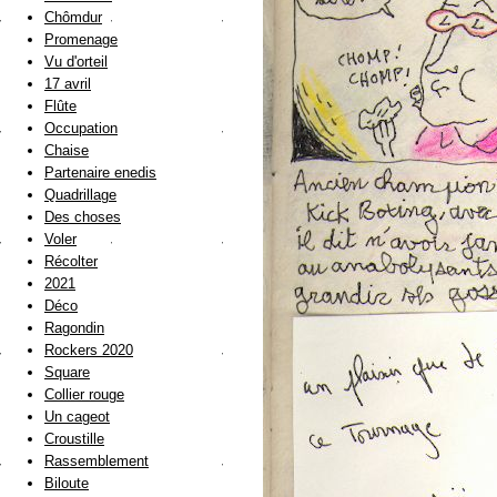
Chômdur
Promenage
Vu d'orteil
17 avril
Flûte
Occupation
Chaise
Partenaire enedis
Quadrillage
Des choses
Voler
Récolter
2021
Déco
Ragondin
Rockers 2020
Square
Collier rouge
Un cageot
Croustille
Rassemblement
Biloute