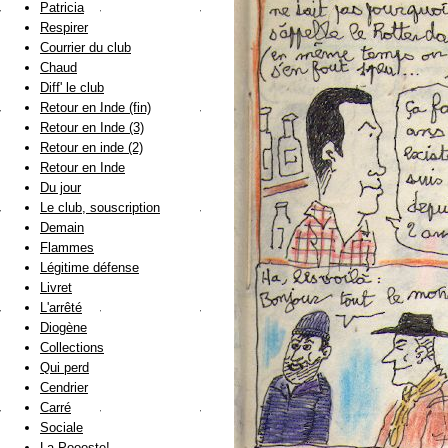
Patricia
Respirer
Courrier du club
Chaud
Diff' le club
Retour en Inde (fin)
Retour en Inde (3)
Retour en inde (2)
Retour en Inde
Du jour
Le club, souscription
Demain
Flammes
Légitime défense
Livret
L'arrêté
Diogène
Collections
Qui perd
Cendrier
Carré
Sociale
La Poooste!