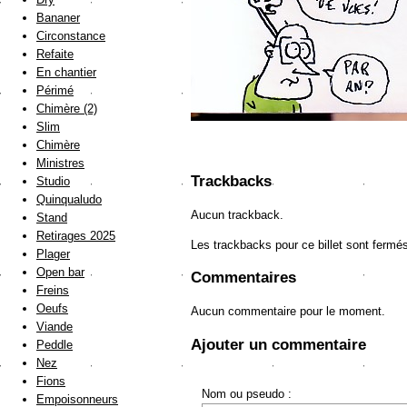
Bananer
Circonstance
Refaite
En chantier
Périmé
Chimère (2)
Slim
Chimère
Ministres
Trackbacks
Studio
Quinqualudo
Aucun trackback.
Stand
Retirages 2025
Les trackbacks pour ce billet sont fermé
Plager
Open bar
Commentaires
Freins
Oeufs
Aucun commentaire pour le moment.
Viande
Ajouter un commentaire
Peddle
Nez
Fions
Nom ou pseudo :
Empoisonneurs