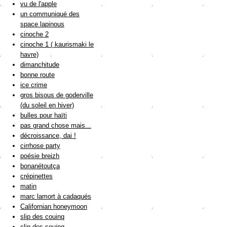
vu de l'apple
un communiqué des
space lapinous
cinoche 2
cinoche 1 ( kaurismaki le
havre)
dimanchitude
bonne route
ice crime
gros bisous de goderville
(du soleil en hiver)
bulles pour haïti
pas grand chose mais...
décroissance, dai !
cirrhose party
poésie breizh
bonanétoutça
crépinettes
matin
marc lamort à cadaqués
Californian honeymoon
slip des couinq
clip des souinq