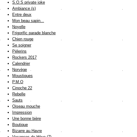
S.O.S private joke
Ambiance (s)
Entre deux
Mon beau sapin...
Noyelle
Frigorific parade blanche
Chien rouge
Se soigner
Pèlerins
Rockers 2017
Calendrier
Norvège
Moustiques
P.M.O
Cinoche 22
Rebelle
Sauts
Oiseau mouche
Impression
Une bonne bière
Boutique
Bizarre au Havre
Vacances de Hève (7)