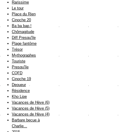
Rarissime
Le tour
Place du Rien
Cinoche 20
Ba ba bap !
Chômagitude
Diff Presqu'île
Plage fantôme
Trésor
Mythographes
Touriste
Presqu'île
CQFD
Cinoche 19
Deoueur
Résidence
Kho Lipe
Vacances de Hève (6)
Vacances de Hève (5)
Vacances de Hève (4)
Barbare becue à
Charlie...
2015