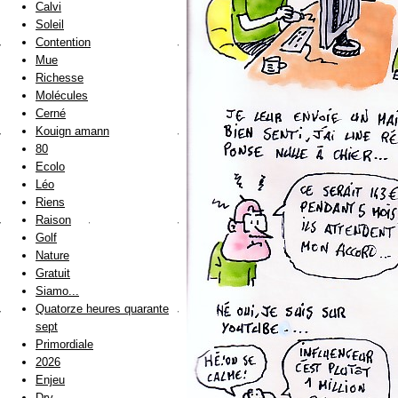
Calvi
Soleil
Contention
Mue
Richesse
Molécules
Cerné
Kouign amann
80
Ecolo
Léo
Riens
Raison
Golf
Nature
Gratuit
Siamo...
Quatorze heures quarante
sept
Primordiale
2026
Enjeu
Dry