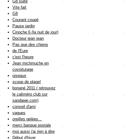
G8 suite
Vite fait
G8
Courant coupé
Pause jardin
Cinoche 6 (la nuit de jour)
Docteur jean jean
Pas que des chiens
de l'Eure
c'est l'heure
Jean michmuche en
covoiturage
oiseaux
scoop de plage!
bonané 2011 ( retrouvez
le caliméro club sur
sandawe.com)
conseil d'ami
vagues
oreilles gelées...
merci banque postale
moi aussi j'ai rien à dire
Début d'hiver