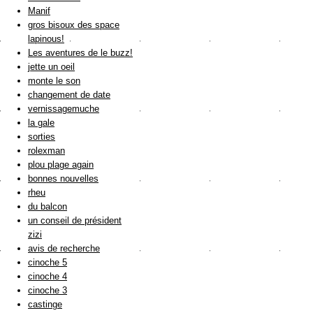
Manif
gros bisoux des space
lapinous!
Les aventures de le buzz!
jette un oeil
monte le son
changement de date
vernissagemuche
la gale
sorties
rolexman
plou plage again
bonnes nouvelles
rheu
du balcon
un conseil de président
zizi
avis de recherche
cinoche 5
cinoche 4
cinoche 3
castinge