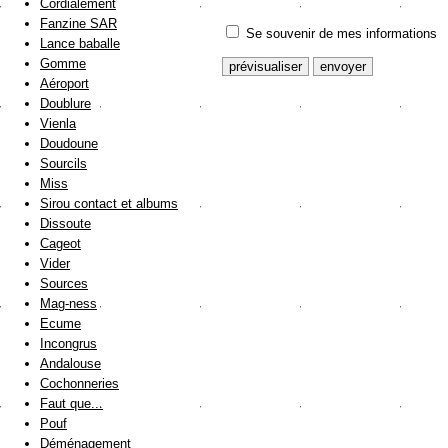
Cordialement
Fanzine SAR
Se souvenir de mes informations
Lance baballe
Gomme
Aéroport
Doublure
Vienla
Doudoune
Sourcils
Miss
Sirou contact et albums
Dissoute
Cageot
Vider
Sources
Mag-ness
Ecume
Incongrus
Andalouse
Cochonneries
Faut que...
Pouf
Déménagement