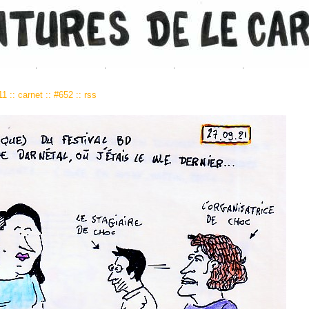
:11
::
carnet
::
#652
::
rss