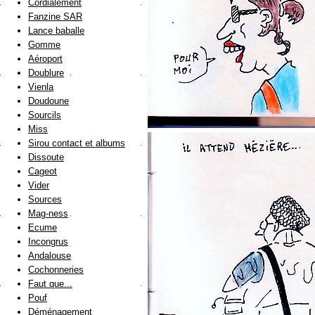
Cordialement
Fanzine SAR
Lance baballe
Gomme
Aéroport
Doublure
Vienla
Doudoune
Sourcils
Miss
Sirou contact et albums
Dissoute
Cageot
Vider
Sources
Mag-ness
Ecume
Incongrus
Andalouse
Cochonneries
Faut que...
Pouf
Déménagement