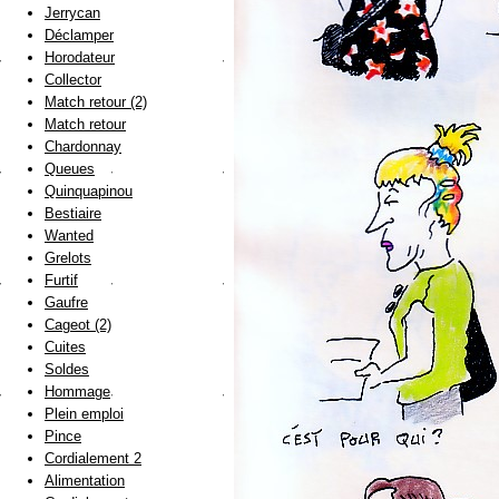
Jerrycan
Déclamper
Horodateur
Collector
Match retour (2)
Match retour
Chardonnay
Queues
Quinquapinou
Bestiaire
Wanted
Grelots
Furtif
Gaufre
Cageot (2)
Cuites
Soldes
Hommage
Plein emploi
Pince
Cordialement 2
Alimentation