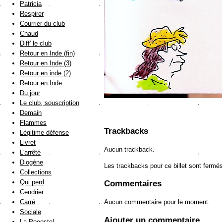
Patricia
Respirer
Courrier du club
Chaud
Diff' le club
Retour en Inde (fin)
Retour en Inde (3)
Retour en inde (2)
Retour en Inde
Du jour
Le club, souscription
Demain
Flammes
Trackbacks
Légitime défense
Livret
Aucun trackback.
L'arrêté
Diogène
Les trackbacks pour ce billet sont fermé
Collections
Qui perd
Commentaires
Cendrier
Aucun commentaire pour le moment.
Carré
Sociale
Ajouter un commentaire
La Poooste!