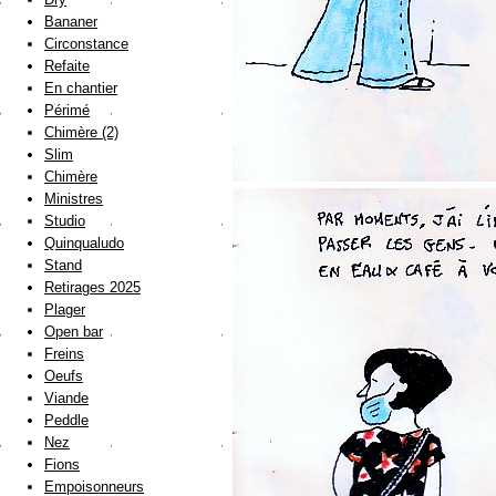
Bananer
Circonstance
Refaite
En chantier
Périmé
Chimère (2)
Slim
Chimère
Ministres
Studio
Quinqualudo
Stand
Retirages 2025
Plager
Open bar
Freins
Oeufs
Viande
Peddle
Nez
Fions
Empoisonneurs