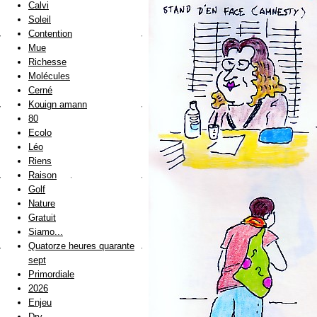
Calvi
Soleil
Contention
Mue
Richesse
Molécules
Cerné
Kouign amann
80
Ecolo
Léo
Riens
Raison
Golf
Nature
Gratuit
Siamo...
Quatorze heures quarante
sept
Primordiale
2026
Enjeu
Dry