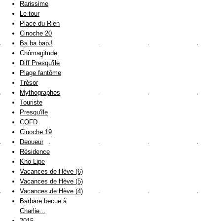
Rarissime
Le tour
Place du Rien
Cinoche 20
Ba ba bap !
Chômagitude
Diff Presqu'île
Plage fantôme
Trésor
Mythographes
Touriste
Presqu'île
CQFD
Cinoche 19
Deoueur
Résidence
Kho Lipe
Vacances de Hève (6)
Vacances de Hève (5)
Vacances de Hève (4)
Barbare becue à
Charlie...
2015