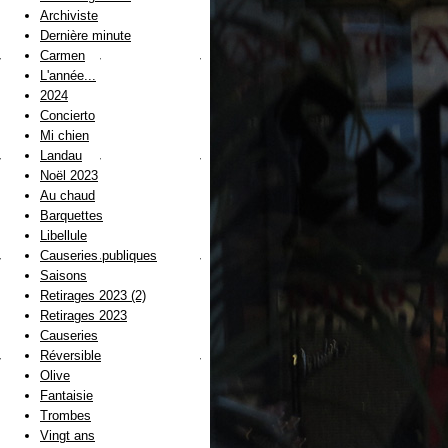
Archiviste
Dernière minute
Carmen
L'année...
2024
Concierto
Mi chien
Landau
Noël 2023
Au chaud
Barquettes
Libellule
Causeries publiques
Saisons
Retirages 2023 (2)
Retirages 2023
Causeries
Réversible
Olive
Fantaisie
Trombes
Vingt ans