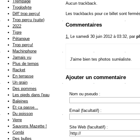
Trempage
Aucun trackback.
Troglodyte
Les trackbacks pour ce billet sont fermé
Diff' trop perçu!
Trop perçu (suite)
Commentaires
2022
Tigre
1.
Le samedi 30 juin 2012 à 03:32, par
p
Pétanque
Trop perçu!
Machinphone
Jamais vu
J'aime bien tes photos surréaliste.
Plus de temps
Racket
En terrasse
Ajouter un commentaire
Un grain
Des pommes
Nom ou pseudo :
Les pieds dans l'eau
Baleines
Et ça passe...
Email (facultatif) :
Du poisson
Verre
Sauvons Mazette !
Site Web (facultatif) :
Combi
Des bulles