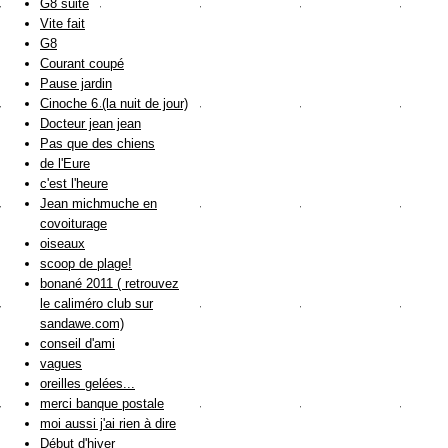
G8 suite
Vite fait
G8
Courant coupé
Pause jardin
Cinoche 6 (la nuit de jour)
Docteur jean jean
Pas que des chiens
de l'Eure
c'est l'heure
Jean michmuche en
covoiturage
oiseaux
scoop de plage!
bonané 2011 ( retrouvez
le caliméro club sur
sandawe.com)
conseil d'ami
vagues
oreilles gelées...
merci banque postale
moi aussi j'ai rien à dire
Début d'hiver