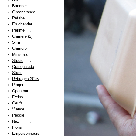
Bananer
Circonstance
Refaite
En chantier
Périmé
Chimère (2)
Slim
Chimère
Ministres
Studio
Quinqualudo
Stand
Retirages 2025
Plager
Open bar
Freins
Oeufs
Viande
Peddle
Nez
Fions
Empoisonneurs