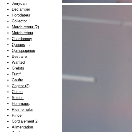
Jerrycan
Déclamper
Horodateur
Collector
Match retour (2)
Match retour
Chardonnay
Queues
Quinquapinou
Bestiaire
Wanted
Grelots
Furtif
Gaufre
Cageot (2)
Cuites
Soldes
Hommage
Plein emploi
Pince
Cordialement 2
Alimentation