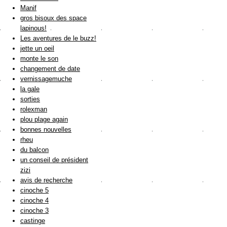
Manif
gros bisoux des space
lapinous!
Les aventures de le buzz!
jette un oeil
monte le son
changement de date
vernissagemuche
la gale
sorties
rolexman
plou plage again
bonnes nouvelles
rheu
du balcon
un conseil de président
zizi
avis de recherche
cinoche 5
cinoche 4
cinoche 3
castinge