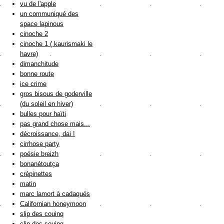
vu de l'apple
un communiqué des
space lapinous
cinoche 2
cinoche 1 ( kaurismaki le
havre)
dimanchitude
bonne route
ice crime
gros bisous de goderville
(du soleil en hiver)
bulles pour haïti
pas grand chose mais...
décroissance, dai !
cirrhose party
poésie breizh
bonanétoutça
crépinettes
matin
marc lamort à cadaqués
Californian honeymoon
slip des couinq
clip des souinq