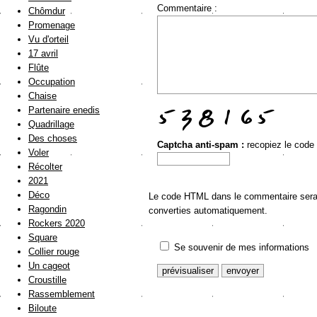
Commentaire :
Chômdur
Promenage
Vu d'orteil
17 avril
Flûte
Occupation
Chaise
Partenaire enedis
Quadrillage
Des choses
Captcha anti-spam :
recopiez le code
Voler
Récolter
2021
Déco
Le code HTML dans le commentaire sera a
Ragondin
converties automatiquement.
Rockers 2020
Square
Se souvenir de mes informations
Collier rouge
Un cageot
Croustille
Rassemblement
Biloute