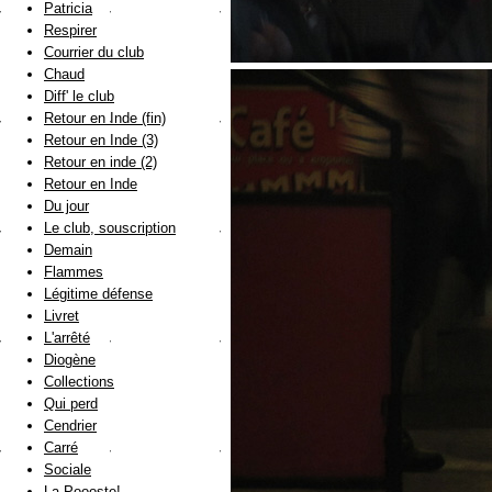
Patricia
Respirer
Courrier du club
Chaud
Diff' le club
Retour en Inde (fin)
Retour en Inde (3)
Retour en inde (2)
Retour en Inde
Du jour
Le club, souscription
Demain
Flammes
Légitime défense
Livret
L'arrêté
Diogène
Collections
Qui perd
Cendrier
Carré
Sociale
La Poooste!