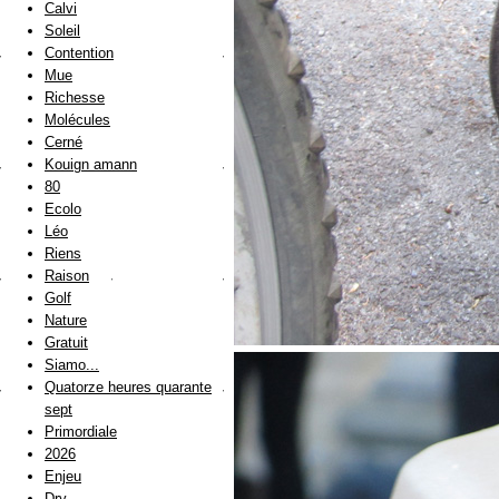
Calvi
Soleil
Contention
Mue
Richesse
Molécules
Cerné
Kouign amann
80
Ecolo
Léo
Riens
Raison
Golf
Nature
Gratuit
Siamo...
Quatorze heures quarante
sept
Primordiale
2026
Enjeu
Dry