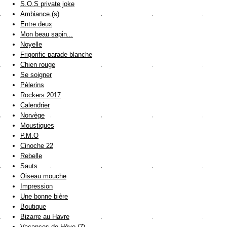
S.O.S private joke
Ambiance (s)
Entre deux
Mon beau sapin...
Noyelle
Frigorific parade blanche
Chien rouge
Se soigner
Pèlerins
Rockers 2017
Calendrier
Norvège
Moustiques
P.M.O
Cinoche 22
Rebelle
Sauts
Oiseau mouche
Impression
Une bonne bière
Boutique
Bizarre au Havre
Vacances de Hève (7)