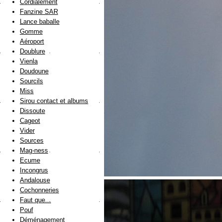
Cordialement
Fanzine SAR
Lance baballe
Gomme
Aéroport
Doublure
Vienla
Doudoune
Sourcils
Miss
Sirou contact et albums
Dissoute
Cageot
Vider
Sources
Mag-ness
Ecume
Incongrus
Andalouse
Cochonneries
Faut que...
Pouf
Déménagement