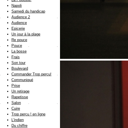
Napoli
Samedi du handicap
Audience 2
Audience
Epicerie
Un jour à la plage
Re pouce
Pouce
La bosse
Frais
Son tour
Boulevard
Commander Trop perçu!
Communiqué
Prise
Un retirage
Rapetisse
Salon
Cuire
Trop perçu ! en ligne
L'indien
Du chiffre