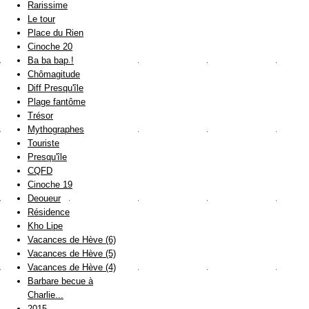
Rarissime
Le tour
Place du Rien
Cinoche 20
Ba ba bap !
Chômagitude
Diff Presqu'île
Plage fantôme
Trésor
Mythographes
Touriste
Presqu'île
CQFD
Cinoche 19
Deoueur
Résidence
Kho Lipe
Vacances de Hève (6)
Vacances de Hève (5)
Vacances de Hève (4)
Barbare becue à
Charlie...
2015