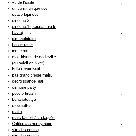
vu de l'apple
un communiqué des
space lapinous
cinoche 2
cinoche 1 ( kaurismaki le
havre)
dimanchitude
bonne route
ice crime
gros bisous de goderville
(du soleil en hiver)
bulles pour haïti
pas grand chose mais...
décroissance, dai !
cirrhose party
poésie breizh
bonanétoutça
crépinettes
matin
marc lamort à cadaqués
Californian honeymoon
slip des couinq
clip des souinq