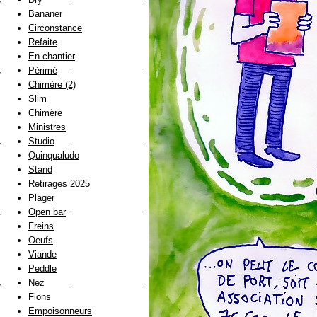
Bananer
Circonstance
Refaite
En chantier
Périmé
Chimère (2)
Slim
Chimère
Ministres
Studio
Quinqualudo
Stand
Retirages 2025
Plager
Open bar
Freins
Oeufs
Viande
Peddle
Nez
Fions
Empoisonneurs