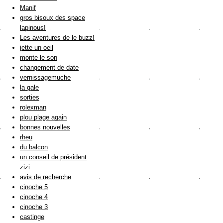
Manif
gros bisoux des space
lapinous!
Les aventures de le buzz!
jette un oeil
monte le son
changement de date
vernissagemuche
la gale
sorties
rolexman
plou plage again
bonnes nouvelles
rheu
du balcon
un conseil de président
zizi
avis de recherche
cinoche 5
cinoche 4
cinoche 3
castinge