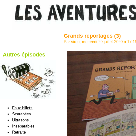
Grands reportages (3)
Par sirou, mercredi 29 juillet 2020 à 17:
Autres épisodes
blog de Sirou
Faux billets
Scarabées
Ultrasons
Inséparables
Retraite