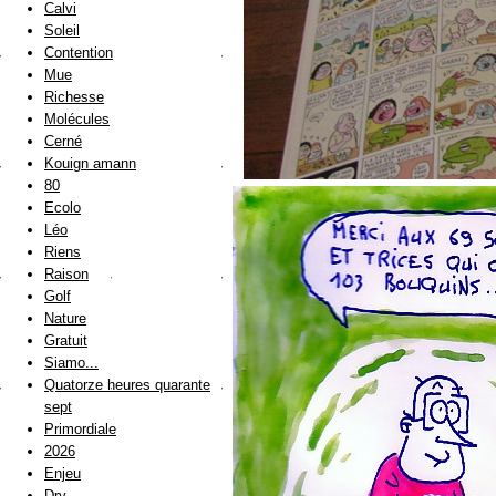
Calvi
Soleil
Contention
Mue
Richesse
Molécules
Cerné
Kouign amann
80
Ecolo
Léo
Riens
Raison
Golf
Nature
Gratuit
Siamo...
Quatorze heures quarante
sept
Primordiale
2026
Enjeu
Dry