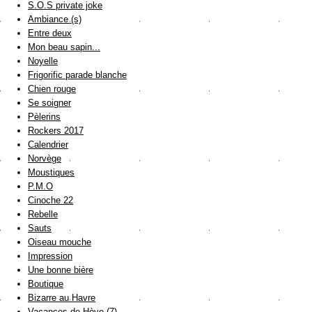
S.O.S private joke
Ambiance (s)
Entre deux
Mon beau sapin...
Noyelle
Frigorific parade blanche
Chien rouge
Se soigner
Pèlerins
Rockers 2017
Calendrier
Norvège
Moustiques
P.M.O
Cinoche 22
Rebelle
Sauts
Oiseau mouche
Impression
Une bonne bière
Boutique
Bizarre au Havre
Vacances de Hève (7)