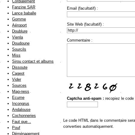
Cordialement
Fanzine SAR
Email (facultatif) :
Lance baballe
Gomme
Site Web (facultatif) :
Aéroport
Doublure
Vienla
Commentaire :
Doudoune
Sourcils
Miss
Sirou contact et albums
Dissoute
Cageot
Vider
Sources
Mag-ness
Ecume
Captcha anti-spam :
recopiez le code
Incongrus
Andalouse
Cochonneries
Le code HTML dans le commentaire sera a
Faut que...
converties automatiquement.
Pouf
Déménagement