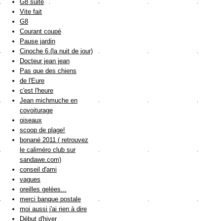
G8 suite
Vite fait
G8
Courant coupé
Pause jardin
Cinoche 6 (la nuit de jour)
Docteur jean jean
Pas que des chiens
de l'Eure
c'est l'heure
Jean michmuche en
covoiturage
oiseaux
scoop de plage!
bonané 2011 ( retrouvez
le caliméro club sur
sandawe.com)
conseil d'ami
vagues
oreilles gelées...
merci banque postale
moi aussi j'ai rien à dire
Début d'hiver