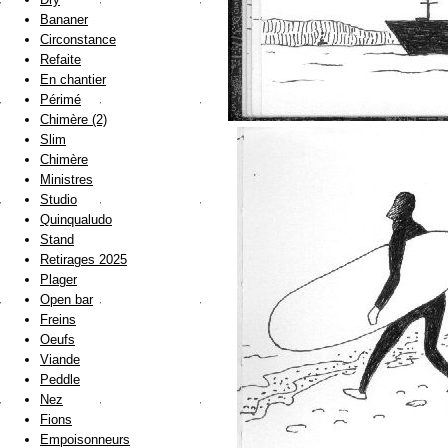
Bananer
Circonstance
Refaite
En chantier
Périmé
Chimère (2)
Slim
Chimère
Ministres
Studio
Quinqualudo
Stand
Retirages 2025
Plager
Open bar
Freins
Oeufs
Viande
Peddle
Nez
Fions
Empoisonneurs