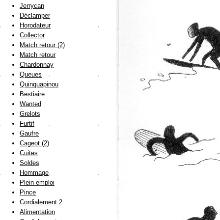
Jerrycan
Déclamper
Horodateur
Collector
Match retour (2)
Match retour
Chardonnay
Queues
Quinquapinou
Bestiaire
Wanted
Grelots
Furtif
Gaufre
Cageot (2)
Cuites
Soldes
Hommage
Plein emploi
Pince
Cordialement 2
Alimentation