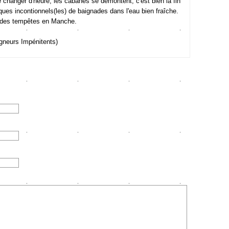
re changer d'heure, les cabanes se démontent, c'est bien la fin
lques incontionnels(les) de baignades dans l'eau bien fraîche.
s des tempêtes en Manche.
gneurs Impénitents)