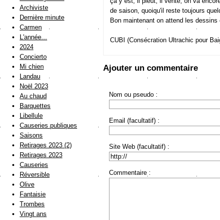
çà y est, il pleut, il vente, on va enco
Archiviste
de saison, quoiqu'il reste toujours que
Dernière minute
Bon maintenant on attend les dessin
Carmen
L'année...
CUBI (Consécration Ultrachic pour Bai
2024
Concierto
Mi chien
Ajouter un commentaire
Landau
Noël 2023
Nom ou pseudo :
Au chaud
Barquettes
Libellule
Email (facultatif) :
Causeries publiques
Saisons
Retirages 2023 (2)
Site Web (facultatif) :
Retirages 2023
Causeries
Commentaire :
Réversible
Olive
Fantaisie
Trombes
Vingt ans