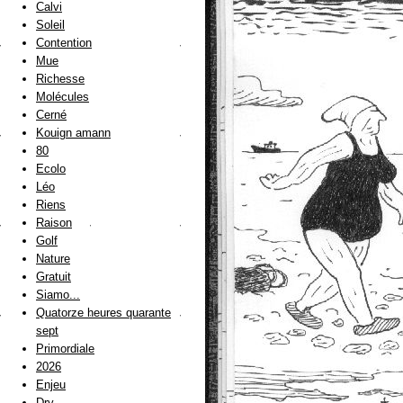
Calvi
Soleil
Contention
Mue
Richesse
Molécules
Cerné
Kouign amann
80
Ecolo
Léo
Riens
Raison
Golf
Nature
Gratuit
Siamo...
Quatorze heures quarante
sept
Primordiale
2026
Enjeu
Dry