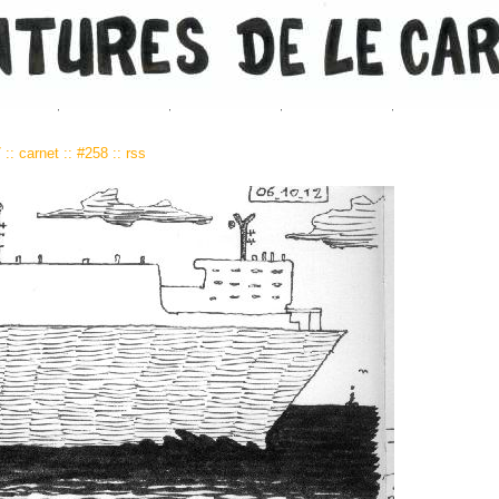
7
::
carnet
::
#258
::
rss