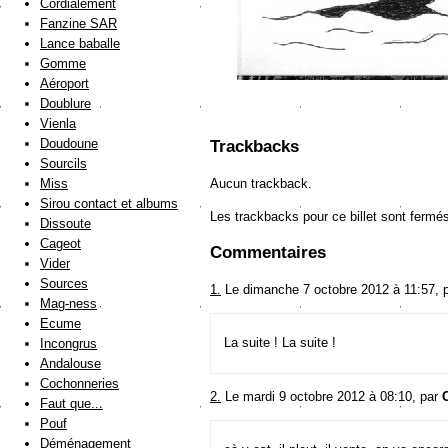
Cordialement
Fanzine SAR
Lance baballe
Gomme
Aéroport
Doublure
Vienla
Doudoune
Trackbacks
Sourcils
Aucun trackback.
Miss
Sirou contact et albums
Les trackbacks pour ce billet sont fermé
Dissoute
Cageot
Commentaires
Vider
Sources
1.
Le dimanche 7 octobre 2012 à 11:57, 
Mag-ness
Ecume
La suite ! La suite !
Incongrus
Andalouse
Cochonneries
2.
Le mardi 9 octobre 2012 à 08:10, par
Faut que...
Pouf
Déménagement