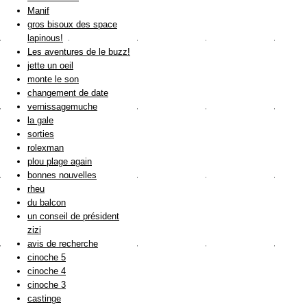
Manif
gros bisoux des space
lapinous!
Les aventures de le buzz!
jette un oeil
monte le son
changement de date
vernissagemuche
la gale
sorties
rolexman
plou plage again
bonnes nouvelles
rheu
du balcon
un conseil de président
zizi
avis de recherche
cinoche 5
cinoche 4
cinoche 3
castinge