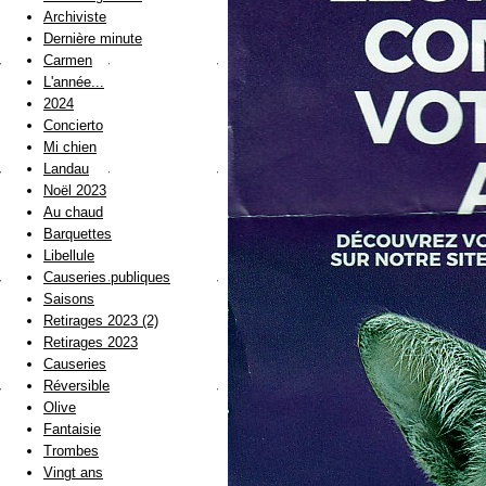
Archiviste
Dernière minute
Carmen
L'année...
2024
Concierto
Mi chien
Landau
Noël 2023
Au chaud
Barquettes
Libellule
Causeries publiques
Saisons
Retirages 2023 (2)
Retirages 2023
Causeries
Réversible
Olive
Fantaisie
Trombes
Vingt ans