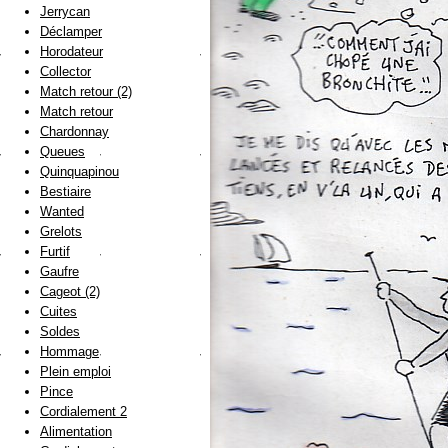
Jerrycan
Déclamper
Horodateur
Collector
Match retour (2)
Match retour
Chardonnay
Queues
Quinquapinou
Bestiaire
Wanted
Grelots
Furtif
Gaufre
Cageot (2)
Cuites
Soldes
Hommage
Plein emploi
Pince
Cordialement 2
Alimentation