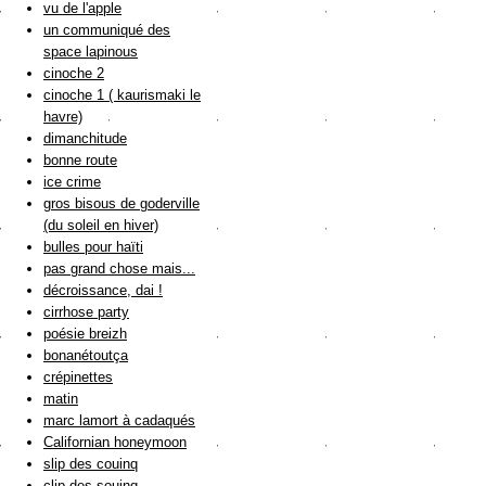
vu de l'apple
un communiqué des
space lapinous
cinoche 2
cinoche 1 ( kaurismaki le
havre)
dimanchitude
bonne route
ice crime
gros bisous de goderville
(du soleil en hiver)
bulles pour haïti
pas grand chose mais...
décroissance, dai !
cirrhose party
poésie breizh
bonanétoutça
crépinettes
matin
marc lamort à cadaqués
Californian honeymoon
slip des couinq
clip des souinq