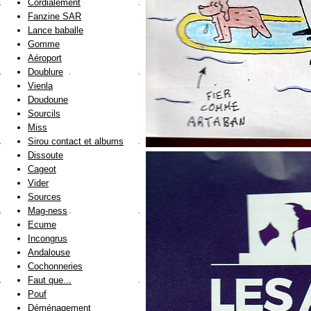
Cordialement
Fanzine SAR
Lance baballe
Gomme
Aéroport
Doublure
Vienla
Doudoune
Sourcils
Miss
Sirou contact et albums
Dissoute
Cageot
Vider
Sources
Mag-ness
Ecume
Incongrus
Andalouse
Cochonneries
Faut que...
Pouf
Déménagement