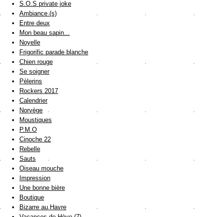
S.O.S private joke
Ambiance (s)
Entre deux
Mon beau sapin...
Noyelle
Frigorific parade blanche
Chien rouge
Se soigner
Pèlerins
Rockers 2017
Calendrier
Norvège
Moustiques
P.M.O
Cinoche 22
Rebelle
Sauts
Oiseau mouche
Impression
Une bonne bière
Boutique
Bizarre au Havre
Vacances de Hève (7)