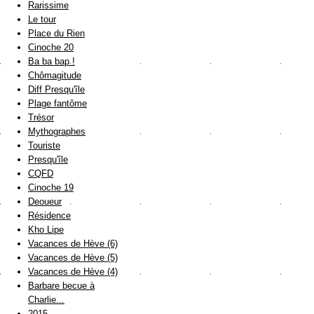
Rarissime
Le tour
Place du Rien
Cinoche 20
Ba ba bap !
Chômagitude
Diff Presqu'île
Plage fantôme
Trésor
Mythographes
Touriste
Presqu'île
CQFD
Cinoche 19
Deoueur
Résidence
Kho Lipe
Vacances de Hève (6)
Vacances de Hève (5)
Vacances de Hève (4)
Barbare becue à
Charlie...
2015