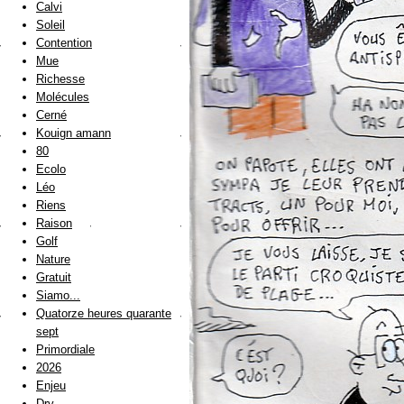
Calvi
Soleil
Contention
Mue
Richesse
Molécules
Cerné
Kouign amann
80
Ecolo
Léo
Riens
Raison
Golf
Nature
Gratuit
Siamo...
Quatorze heures quarante
sept
Primordiale
2026
Enjeu
Dry