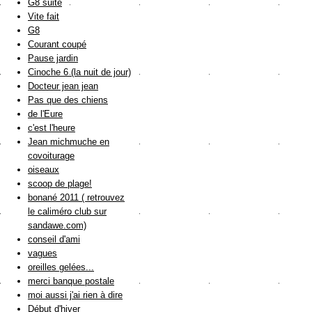
G8 suite
Vite fait
G8
Courant coupé
Pause jardin
Cinoche 6 (la nuit de jour)
Docteur jean jean
Pas que des chiens
de l'Eure
c'est l'heure
Jean michmuche en
covoiturage
oiseaux
scoop de plage!
bonané 2011 ( retrouvez
le caliméro club sur
sandawe.com)
conseil d'ami
vagues
oreilles gelées...
merci banque postale
moi aussi j'ai rien à dire
Début d'hiver