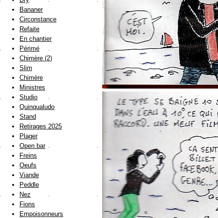
Bananer
Circonstance
Refaite
En chantier
Périmé
Chimère (2)
Slim
Chimère
Ministres
Studio
Quinqualudo
Stand
Retirages 2025
Plager
Open bar
Freins
Oeufs
Viande
Peddle
Nez
Fions
Empoisonneurs